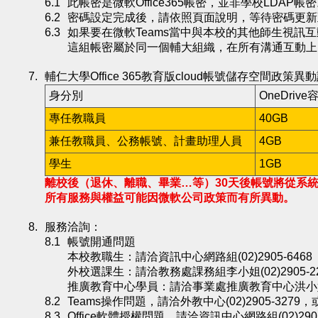
此帳密是微軟Office365帳密，並非學校LDAP帳
密碼設定完成後，請依照頁面說明，等待密碼更新
如果要在微軟Teams當中與本校的其他師生視訊互
這組帳密屬於同一個輔大組織，在所有溝通互動上
輔仁大學Office 365教育版cloud帳號儲存空間政策異
身分別
OneDrive
專任教職員
40GB
兼任教職員、公務帳號、計畫助理人員
4GB
學生
1GB
離校後（退休、離職、畢業…等）30天後帳號將從系
所有服務與權益可能因微軟公司政策而有所異動。
服務洽詢：
帳號開通問題
本校教職生：請洽資訊中心網路組(02)2905-6468
外校選課生：請洽教務處課務組李小姐(02)2905-22
推廣教育中心學員：請洽事業處推廣教育中心洪小姐(02)
Teams操作問題，請洽外教中心(02)2905-3
Office軟體授權問題，請洽資訊中心網路組(02)2905