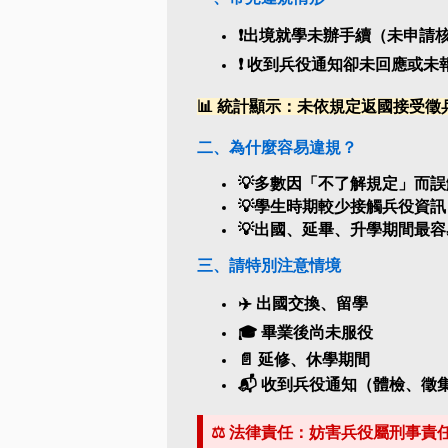
❗出境就學未辦手續（未申請
❗ 收到兵役通知卻未回應或未
📊 統計顯示：未依規定返國接受徵
二、為什麼容易違規？
💡多數因「不了解規定」而
💡學生時期較少接觸兵役資訊
💡出國、延畢、升學期間最
三、請特別注意情境
✈️ 出國交換、留學
🎓 畢業後尚未服役
📄 延修、休學期間
📬 收到兵役通知（體檢、徵
⚖️ 法律責任：妨害兵役屬刑事