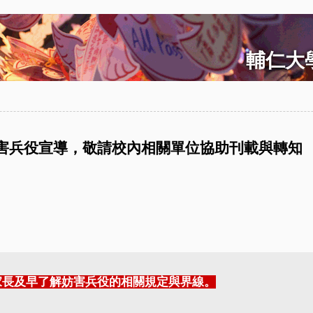
輔仁大學
妨害兵役宣導，敬請校內相關單位協助刊載與轉知
家長及早了解妨害兵役的相關規定與界線。