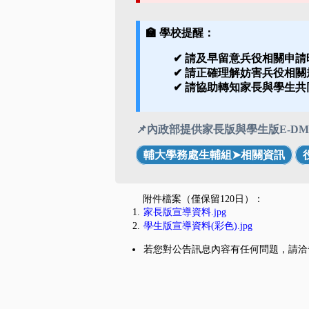
🏫 學校提醒：
✔ 請及早留意
兵役相關申請
✔ 請正確理解
妨害兵役相關
✔ 請協助轉知
家長與學生共
📌內政部提供家長版與學生版E-
輔大學務處生輔組➤相關資訊
附件檔案（僅保留120日）：
家長版宣導資料.jpg
學生版宣導資料(彩色).jpg
若您對公告訊息內容有任何問題，請洽