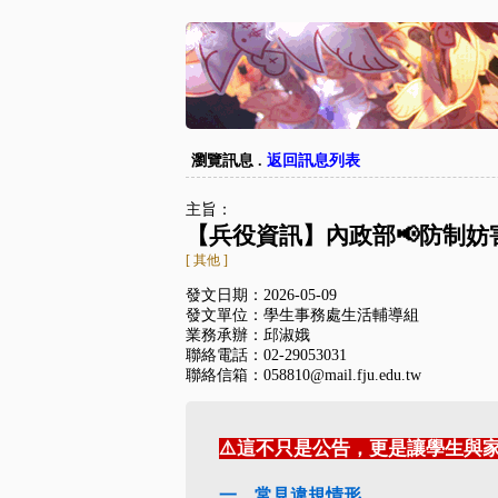
瀏覽訊息 .
返回訊息列表
主旨：
【兵役資訊】內政部📢防制
[ 其他 ]
發文日期：2026-05-09
發文單位：學生事務處生活輔導組
業務承辦：邱淑娥
聯絡電話：02-29053031
聯絡信箱：058810@mail.fju.edu.tw
⚠️這不只是公告，更是讓學生與
一、常見違規情形