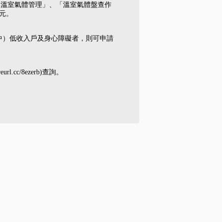
與溫室氣體管理」、「溫室氣體盤查作
元。
（中）低收入戶及身心障礙者，則可申請
c/8ezerb)查詢。