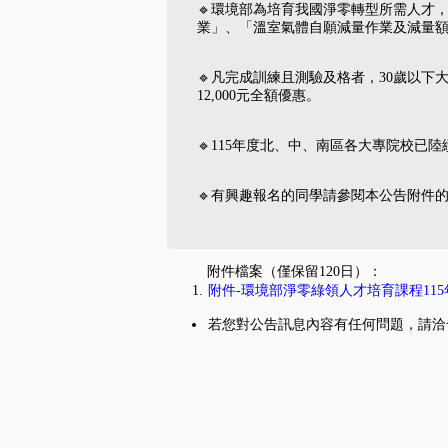
🔹環境部為培育我國淨零轉型所需人才
業」、「溫室氣體自願減量作業及減量額度
🔹凡完成訓練且測驗及格者，30歲以下
12,000元全額優惠。
🔹115年度北、中、南區各大專院校已陸續開班
🔹有興趣報名的同學請參閱本公告附件的課程簡章；
附件檔案（僅保留120日）：
附件-環境部淨零綠領人才培育課程115年
若您對公告訊息內容有任何問題，請洽