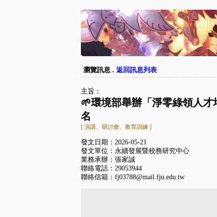
瀏覽訊息 .
返回訊息列表
主旨：
🌱環境部舉辦「淨零綠領人
名
[ 演講、研討會、教育訓練 ]
發文日期：2026-05-21
發文單位：永續發展暨校務研究中心
業務承辦：張家誠
聯絡電話：29053944
聯絡信箱：fj03788@mail.fju.edu.tw