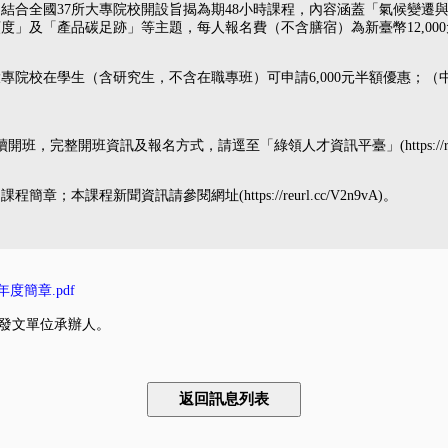
，結合全國37所大專院校開設旨揭為期48小時課程，內容涵蓋「氣候變遷
」及「產品碳足跡」等主題，每人報名費（不含膳宿）為新臺幣12,000
大專院校在學生（含研究生，不含在職專班）可申請6,000元半額優惠；
，完整開班資訊及報名方式，請逕至「綠領人才資訊平臺」(https://reurl.c
本課程新聞資訊請參閱網址(https://reurl.cc/V2n9vA)。
度簡章.pdf
發文單位承辦人。