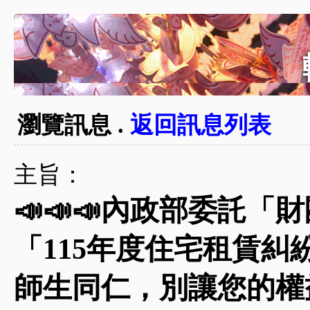
瀏覽訊息 .
返回訊息列表
主旨：
📣📣📣內政部委託
「115年度住宅租賃
師生同仁，別讓您的權